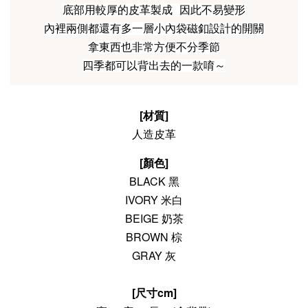
底部用較厚的皮革製成 
因此不易變形
內裡兩側都還有多一層小內袋磁釦設計的開關
拿東西也非常方便不分季節
四季都可以背出去的一款唷～
[材質]
人造皮革
[顏色]
BLACK 黑
IVORY 米白
BEIGE 奶茶
BROWN 棕
GRAY 灰
[尺寸cm]