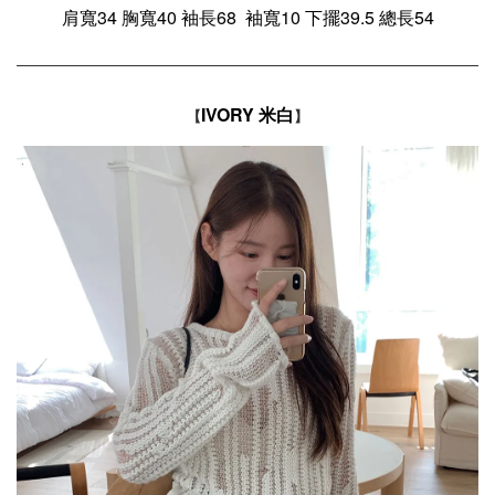
肩寬34 胸寬40 袖長68 袖寬10 下擺39.5 總長54
IVORY 米白
【
】