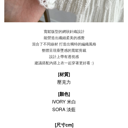
寬鬆版型的網狀針織設計
能營造出纖細柔美的感覺
混合了不同線材 打造出獨特的編織風格
整體呈現垂墜感的寬鬆剪裁
設計上帶有透視感
建議搭配內搭上衣一起穿著更好看 :)
[材質]
壓克力
[顏色]
IVORY 米白
SORA 淡藍
[尺寸cm]