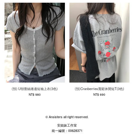
(預) U領蕾絲捲邊短袖上衣(3色)
(預)Cranberries寬鬆休閒短T(3色)
NT$ 980
NT$ 690
© Ansisters all right reserved.
安姐妹工作室
統一編號：00628371