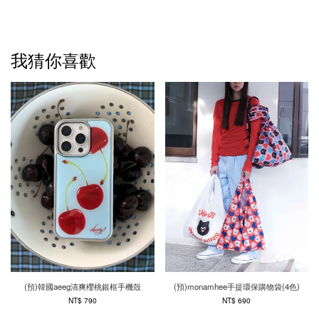
我猜你喜歡
(預)韓國aeeg清爽櫻桃銀框手機殼
(預)monamhee手提環保購物袋(4色)
NT$ 790
NT$ 690