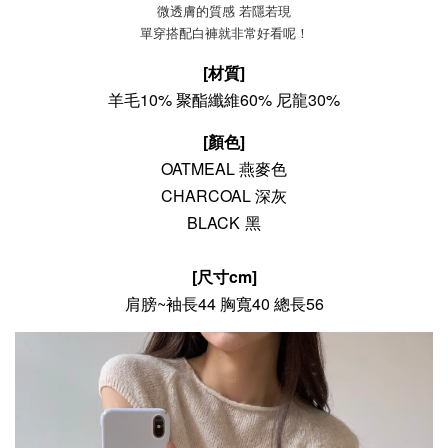
微透膚的質感 若隱若現
單穿搭配白褲就非常好看呢！
[材質]
羊毛10%
聚酯纖維
60% 尼龍30%
[顏色]
OATMEAL 燕麥色
CHARCOAL 深灰
BLACK 黑
[尺寸cm]
肩膀~袖長44 胸寬40 總長56