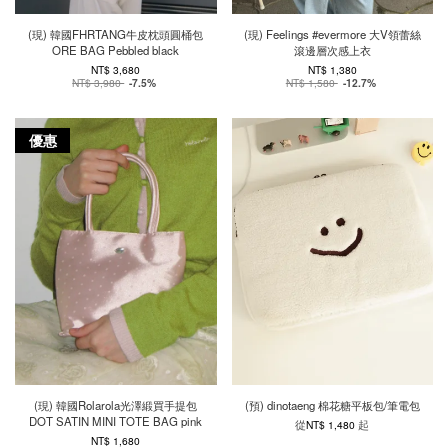
(現) 韓國FHRTANG牛皮枕頭圓桶包
(現) Feelings #evermore 大V領蕾絲
ORE BAG Pebbled black
滾邊層次感上衣
NT$ 3,680
NT$ 1,380
NT$ 3,980
-7.5%
NT$ 1,580
-12.7%
優惠
(現) 韓國Rolarola光澤緞買手提包
(預) dinotaeng 棉花糖平板包/筆電包
DOT SATIN MINI TOTE BAG pink
從
起
NT$ 1,480
NT$ 1,680