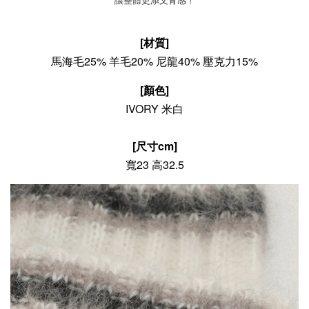
[材質]
馬海毛
25% 羊毛20% 尼龍40% 壓克力15%
[顏色]
IVORY 米白
[尺寸cm]
寬23 高32.5