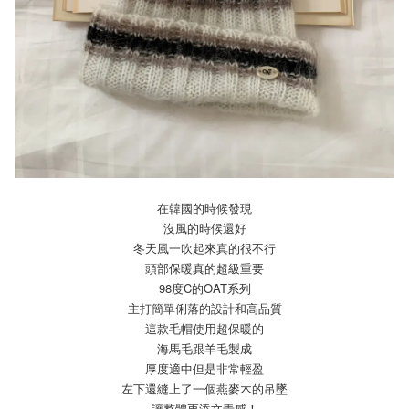
在韓國的時候發現
沒風的時候還好
冬天風一吹起來真的很不行
頭部保暖真的超級重要
98度C的OAT系列
主打簡單俐落的設計和高品質
這款毛帽使用超保暖的
海馬毛跟羊毛製成
厚度適中但是非常輕盈
左下還縫上了一個燕麥木的吊墜
讓整體更添文青感！