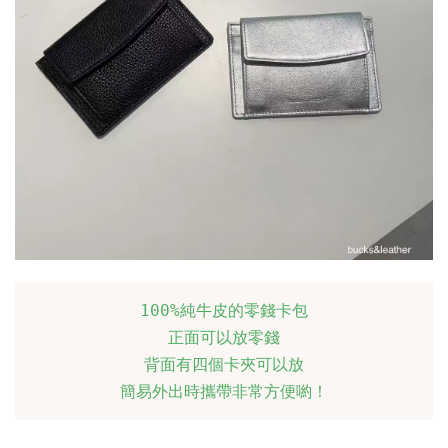
100%純牛皮的零錢卡包

正面可以放零錢
背面有四個卡夾可以放

簡易外出時攜帶非常方便喲！