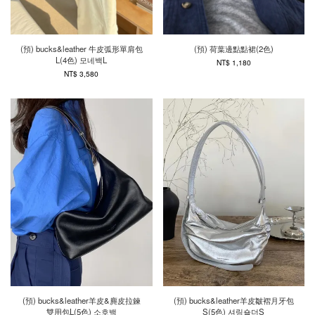
(預) bucks&leather 牛皮弧形單肩包
(預) 荷葉邊點點裙(2色)
L(4色) 모네백L
NT$ 1,180
NT$ 3,580
(預) bucks&leather羊皮&麂皮拉鍊
(預) bucks&leather羊皮皺褶月牙包
雙用包L(5色) 소호백
S(5色) 셔링숄더S