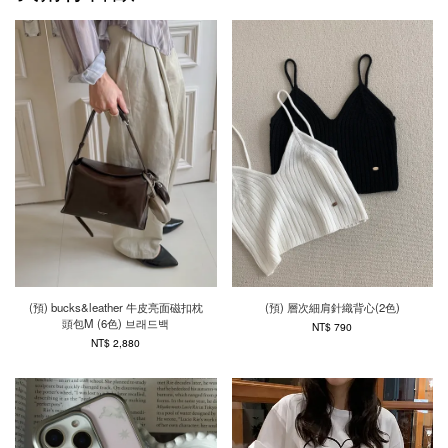
(預) bucks&leather 牛皮亮面磁扣枕
(預) 層次細肩針織背心(2色)
頭包M (6色) 브래드백
NT$ 790
NT$ 2,880