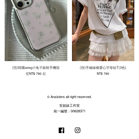
(預)韓國aeeg小兔子銀框手機殼
(預)手繪線條愛心字母短T(3色)
從
起
NT$ 790
NT$ 790
© Ansisters all right reserved.
安姐妹工作室
統一編號：00628371
Facebook
Instagram