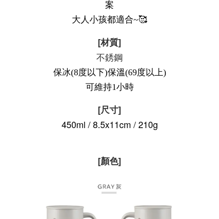
案
大人小孩都適合~🥰
[材質]
不銹鋼
保冰(8度以下)保溫(69度以上)
可維持1小時
[尺寸]
450ml /
8.5x11cm / 210g
[顏色]