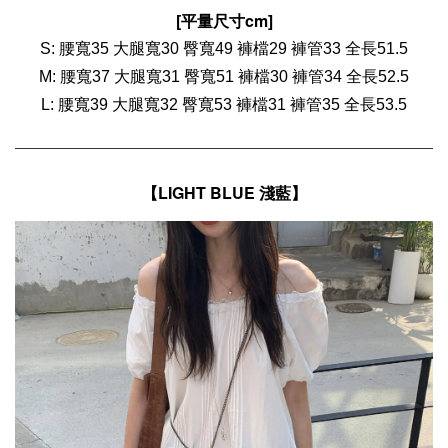
[平量尺寸cm]
S: 腰寬35 大腿寬30 臀寬49 褲檔29
褲管
33 全長51.5
M
: 腰寬37 大腿寬31 臀寬51 褲檔30
褲管
34 全長52.5
L
: 腰寬39 大腿寬32 臀寬53 褲檔31
褲管
35 全長53.5
【
LIGHT BLUE 淺藍
】