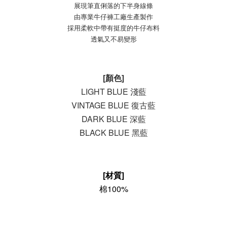
展現筆直俐落的下半身線條
由專業牛仔褲工廠生產製作
採用柔軟中帶有挺度的牛仔布料
透氣又不易變形
[顏色]
LIGHT BLUE 淺藍
VINTAGE BLUE 復古藍
DARK BLUE 深藍
BLACK BLUE 黑藍
[材質]
棉100%