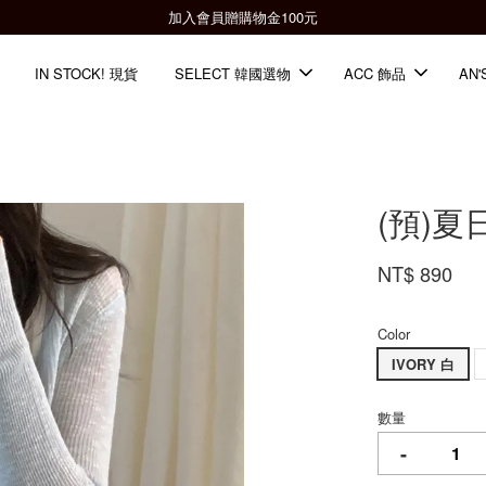
全館滿2000免運📦
IN STOCK! 現貨
SELECT 韓國選物
ACC 飾品
AN'
(預)夏
NT$ 890
Color
IVORY 白
數量
-