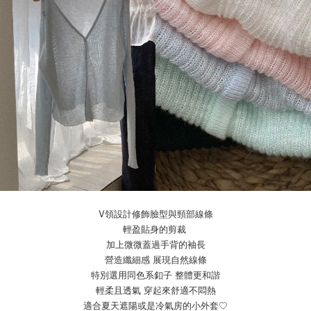
V領設計修飾臉型與頸部線條
輕盈貼身的剪裁
加上微微蓋過手背的袖長
營造纖細感 展現自然線條
特別選用同色系釦子 整體更和諧
輕柔且透氣 穿起來舒適不悶熱
適合夏天遮陽或是冷氣房的小外套♡