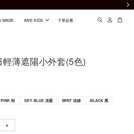
S MADE
AN'S KIDS
下單必看
日輕薄遮陽小外套(5色)
PINK 粉
SKY BLUE 淡藍
MINT 淡綠
BLACK 黑
+