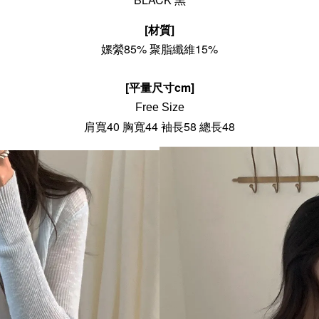
[材質]
嫘縈85% 聚脂纖維15%
[平量尺寸cm]
Free Size
肩寬40 胸寬44 袖長58 總長48