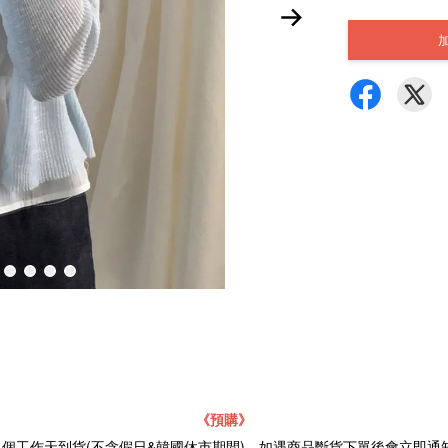
《預購》
21個工作天到貨(不含假日&韓國休市期間)，如遇商品斷貨下單後會立即