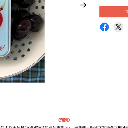
《預購》
21個工作天到貨(不含假日&韓國休市期間)，如遇商品斷貨下單後會立即