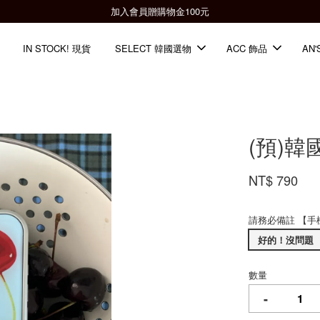
加入會員贈購物金100元
IN STOCK! 現貨
SELECT 韓國選物
ACC 飾品
AN'
(預)
NT$ 790
請務必備註 【手
好的！沒問題
數量
-