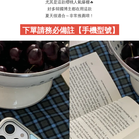
尤其是這款櫻桃人氣爆棚🔥
好多韓國博主都在用這款
夏天很適合～非常推薦唷！
下單請務必備註【手機型號】