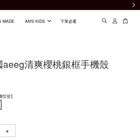
S MADE
AN'S KIDS
下單必看
韓國aeeg清爽櫻桃銀框手機殼
機型號】
+