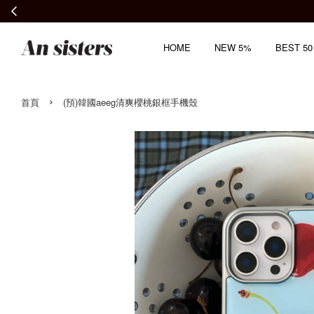
HOME
NEW 5%
BEST 50
›
首頁
(預)韓國aeeg清爽櫻桃銀框手機殼