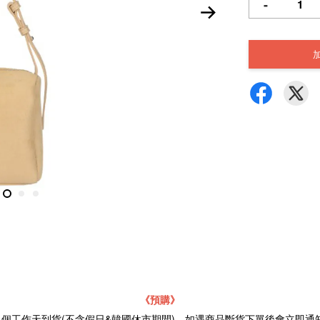
-
《預購》
21個工作天到貨(不含假日&韓國休市期間)，如遇商品斷貨下單後會立即