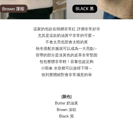
這家的包款在韓網非常紅 評價非常好🉑
尤其是這款奶油黃💛非常的可愛～
不會太亮也部會太暗的黃
秋冬搭配衣服就可以成為一大亮點✨
背帶的部分是淡黃色的皮革非常堅固
包包整體非常輕！容量也超足夠
小雨傘 水壺都可以放得下唷～
收到實體絕對會非常滿意的🤩
[顏色]
Butter 奶油黃
Brown 深棕
Black 黑