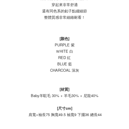
穿起來非常舒適
還有同色系的釦子點綴細節
整體質感非常細緻耐看！
[顏色]
PURPLE 紫
ＷHITE 白
RED 紅
BLUE 藍
CHARCOAL 深灰
[材質]
Baby羊駝毛 30% + 羊毛30% + 尼龍40%
[尺寸cm]
肩寬+袖長75 胸寬49.5 袖寬9 下擺36 總長44