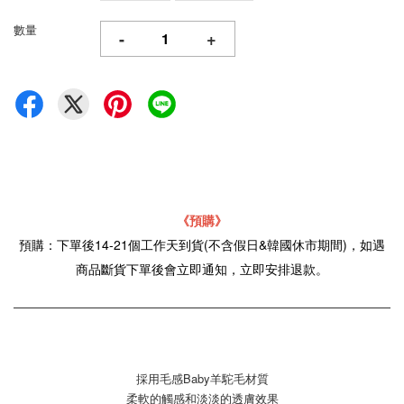
數量
-
+
《預購》
預購：下單後14-21個工作天到貨(不含假日&韓國休市期間)，如遇
商品斷貨下單後會立即通知，立即安排退款。
採用毛感Baby羊駝毛材質
柔軟的觸感和淡淡的透膚效果