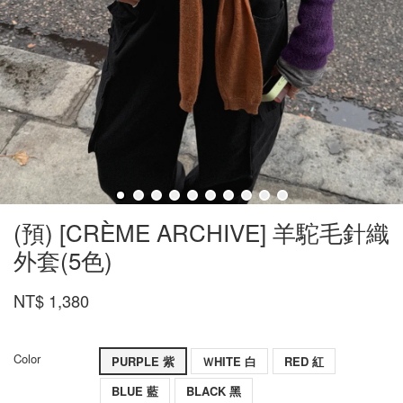
(預) [CRÈME ARCHIVE] 羊駝毛針織
外套(5色)
NT$ 1,380
Color
PURPLE 紫
ＷHITE 白
RED 紅
BLUE 藍
BLACK 黑