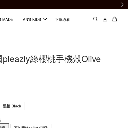
S MADE
AN'S KIDS
下單必看
pleazly綠櫻桃手機殼Olive
黑框 Black
能
磁吸
不加購MagSafe磁吸