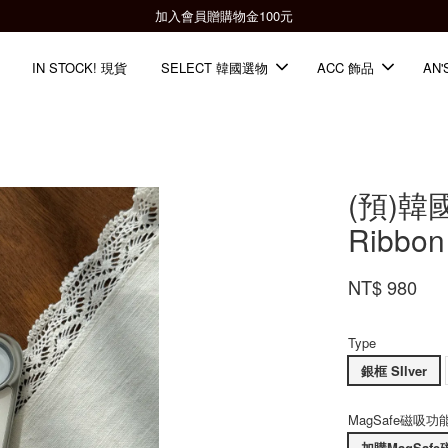
全館滿2000免運📦
IN STOCK! 現貨
SELECT 韓國選物
ACC 飾品
AN'
(預)韓國
Ribbon
NT$ 980
Type
銀框 SIlver
MagSafe磁吸功
加購MagSafe