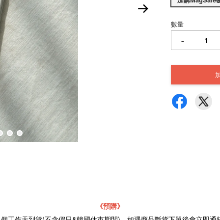
數量
-
《預購》
21個工作天到貨(不含假日&韓國休市期間)，如遇商品斷貨下單後會立即