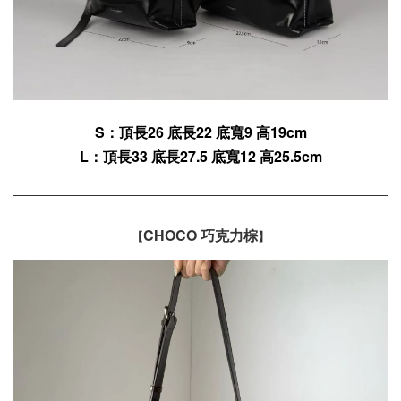
S：頂長26 底長22 底寬9
高19
cm
L
：
頂長33
底長27.5 底寬12
高25.5
cm
CHOCO 巧克力棕
【
】