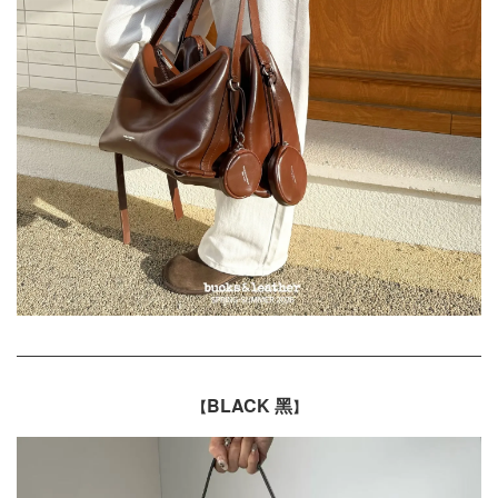
BLACK 黑
【
】