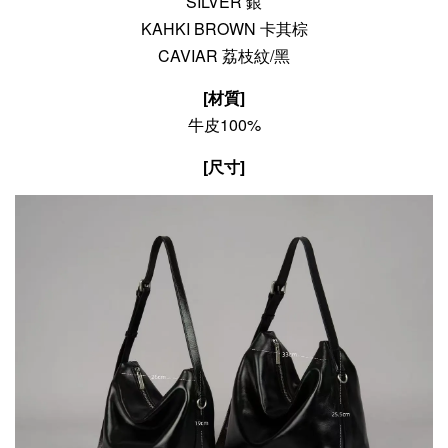
SILVER 銀
KAHKI BROWN 卡其棕
CAVIAR 荔枝紋/黑
[
材質]
牛皮100%
[尺寸]