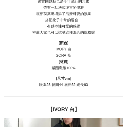
復古圓點點也是今年流行的元素
帶有一點法式復古的優雅
底部荷葉邊增添了活潑可愛的氛圍
搭配靴子非常的適合！
有點率性可愛的感覺
推薦大家也可以試試這種混合的風格喔
[顏色]
IVORY 白
SORA 藍
[材質]
聚酯纖維100%
[尺寸cm]
腰圍28 臀圍44 底長52 總長63
【IVORY 白】