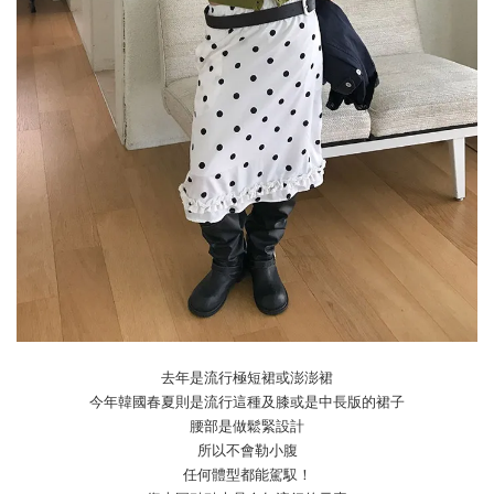
去年是流行極短裙或澎澎裙
今年韓國春夏則是流行這種及膝或是中長版的裙子
腰部是做鬆緊設計
所以不會勒小腹
任何體型都能駕馭！