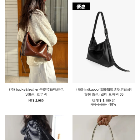
優惠
(預) bucks&leather 牛皮拉鍊托特包
(預)Findkapoor慵懶扣環造型肩背/側
S(8色) 로우백
背包 (5色) 벨티 오버백 35
從
起
NT$ 2,980
NT$ 3,180
NT$ 3,880
-18%