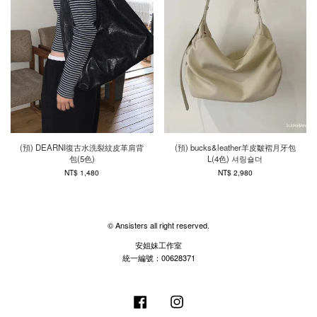
(預) DEARNI復古水洗裂紋皮革肩背
(預) bucks&leather羊皮皺褶月牙包
包(5色)
L(4色) 셔링숄더
NT$ 1,480
NT$ 2,980
© Ansisters all right reserved.
安姐妹工作室
統一編號：00628371
Facebook
Instagram