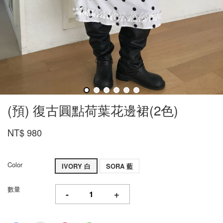
(預) 復古圓點荷葉花邊裙(2色)
NT$ 980
Color
IVORY 白
SORA 藍
數量
-
+