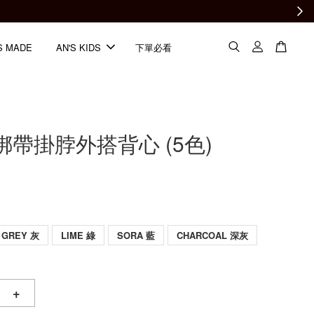
S MADE
AN'S KIDS
下單必看
長綁帶掛脖外搭背心 (5色)
GREY 灰
LIME 綠
SORA 藍
CHARCOAL 深灰
+