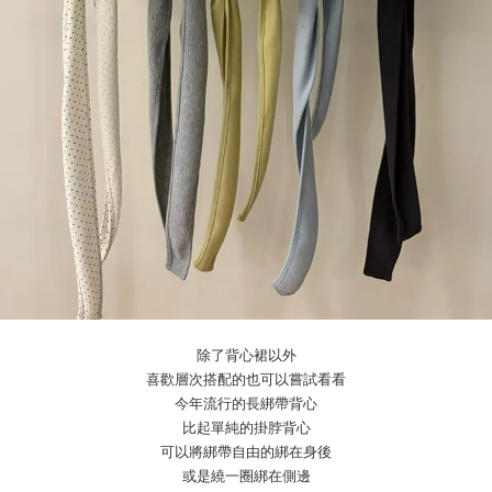
除了背心裙以外
喜歡層次搭配的也可以嘗試看看
今年流行的長綁帶背心
比起單純的掛脖背心
可以將綁帶自由的綁在身後
或是繞一圈綁在側邊