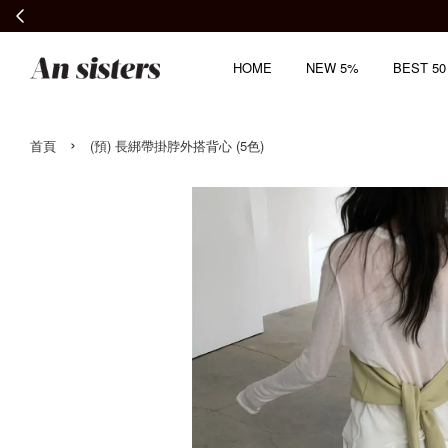
HOME
NEW 5%
BEST 50
›
首頁
(預) 長綁帶掛脖外搭背心 (5色)