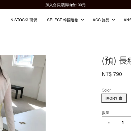
全館滿2000免運📦
IN STOCK! 現貨
SELECT 韓國選物
ACC 飾品
AN'
(預) 
NT$ 790
Color
IVORY 白
數量
-