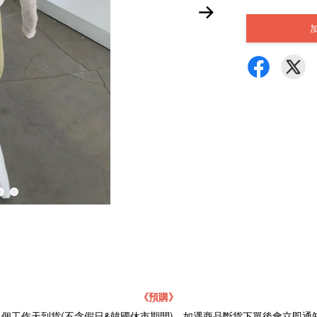
《
預購》
21個工作天到貨(不含假日&韓國休市期間)，如遇商品斷貨下單後會立即