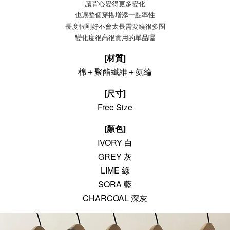
讓背心變得更多變化
也讓整個穿搭增添一點率性
長度很剛好不會太長需要繞很多圈
變化度很高很實用的單品喔
[材質]
棉＋聚酯纖維＋氨綸
[尺寸]
Free Size
[顏色]
IVORY
白
GREY 灰
LIME 綠
SORA 藍
CHARCOAL 深灰