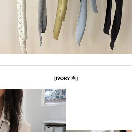
IVORY 白
【
】