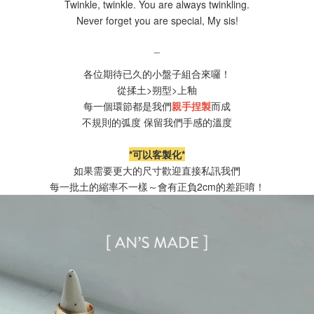
Twinkle, twinkle. You are always twinkling.
Never forget you are special, My sis!
_
各位期待已久的小盤子組合來囉！
從揉土>朔型>上釉
每一個環節都是我們
親手捏製
而成
不規則的弧度 保留我們手感的溫度
*可以客製化*
如果需要更大的尺寸歡迎直接私訊我們
每一批土的縮率不一樣～會有正負2cm的差距唷！