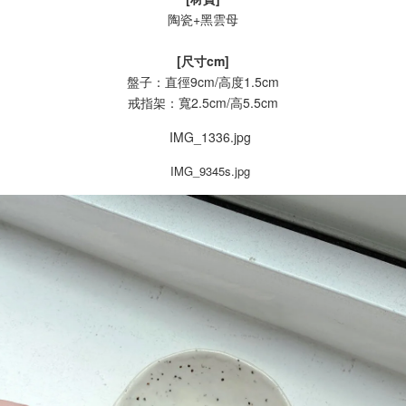
陶瓷+黑雲母
[尺寸cm]
盤子：直徑9cm/高度1.5cm
戒指架：寬2.5cm/高5.5cm