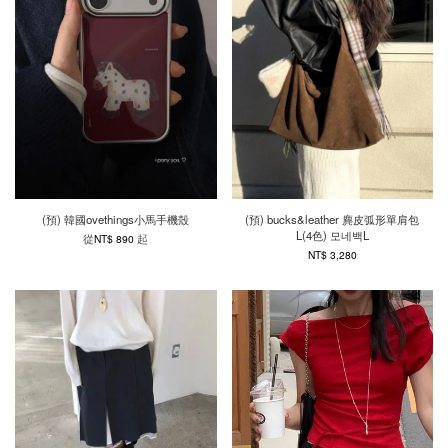
(預) 韓國ovethings小馬手機殼
(預) bucks&leather 麂皮弧形單肩包
L(4色) 모네백L
從
起
NT$ 890
NT$ 3,280