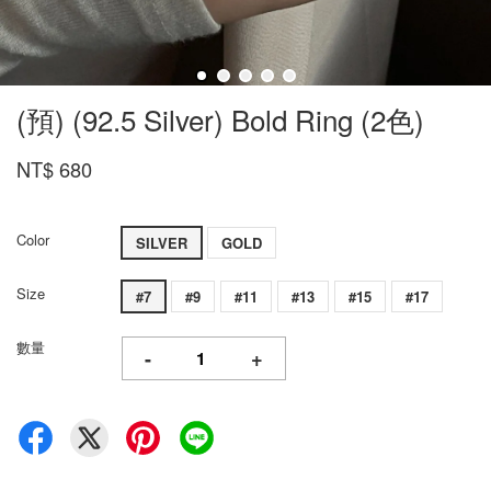
(預) (92.5 Silver) Bold Ring (2色)
NT$ 680
Color
SILVER
GOLD
Size
#7
#9
#11
#13
#15
#17
數量
-
+