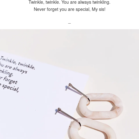
Twinkle, twinkle. You are always twinkling.
Never forget you are special, My sis!
_