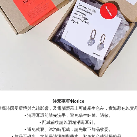
注意事項/Notice
品拍攝時因受環境與光線影響，及電腦螢幕上可能產生色差，實際顏色以實
• 清理耳環前請先洗手，避免孳生細菌、過敏。
• 配戴前後請以酒精消毒耳針。
• 避免就寢、沐浴時配戴，請先取下飾品收妥。
• 飾品不碰水，尤其是清潔劑與香水，避免掉色或毀損飾品。