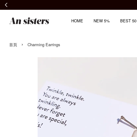
HOME
NEW 5%
BEST 50
›
首頁
Charming Earrings