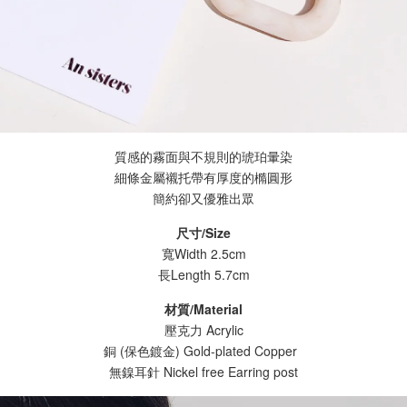
質感的霧面與不規則的琥珀暈染
細條金屬襯托帶有厚度的橢圓形
簡約卻又優雅出眾
尺寸/Size
寬Width 2.5cm
長Length
5.7cm
材質/Material
壓克力 Acrylic
銅 (保色鍍金) Gold-plated Copper
無鎳耳針 Nickel free Earring post