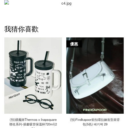
我猜你喜歡
優惠
(預)膳魔師Thermos x Inapsquare
(預)Findkapoor前扣環拉鍊造型肩背
聯名系列-插畫吸管保溫杯720ml(2
包(5色) 베키백 29