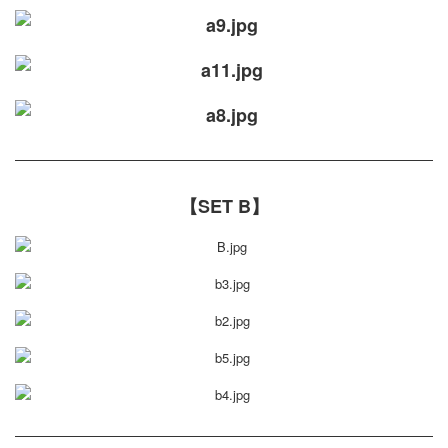
【SET B】