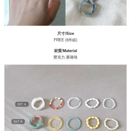
尺寸/Size
FREE (5件組)
材質/Material
壓克力.
賽璐珞