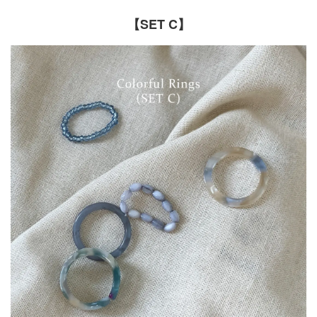
【SET C】