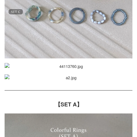
【SET A】