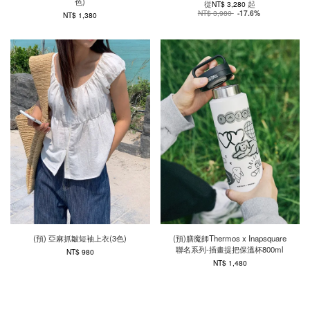
色)
從
起
NT$ 3,280
NT$ 3,980
-17.6%
NT$ 1,380
(預) 亞麻抓皺短袖上衣(3色)
(預)膳魔師Thermos x Inapsquare
聯名系列-插畫提把保溫杯800ml
NT$ 980
NT$ 1,480