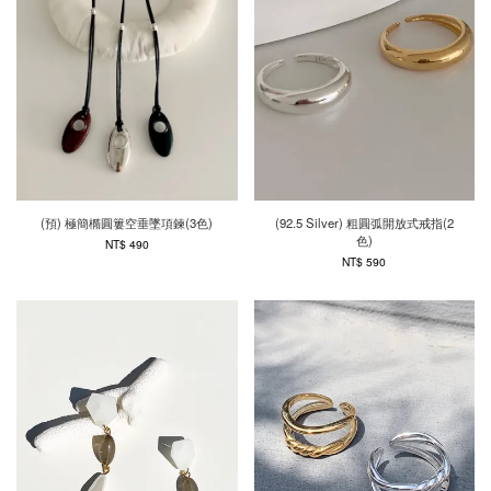
(預) 極簡橢圓簍空垂墜項鍊(3色)
(92.5 Silver) 粗圓弧開放式戒指(2
色)
NT$ 490
NT$ 590