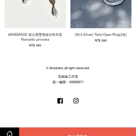
#ANSMADE 復古垂墜墨綠珍珠耳環
(92.5 Silver) Twist Open Ring(2色)
Romantic princess
NT$ 580
NT$ 480
© Ansisters all right reserved.
安姐妹工作室
統一編號：00628371
Facebook
Instagram