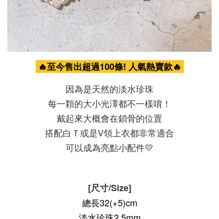
🔥至今售出超過100條! 人氣熱賣款🔥
因為是天然的淡水珍珠
每一顆的大小光澤都不一樣唷！
戴起來大概會在鎖骨的位置
搭配白Ｔ或是V領上衣都非常適合
可以成為亮點小配件💛
[尺寸/Size]
總長32(+5)cm
淡水珍珠2.5mm