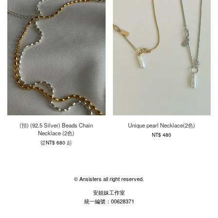
(預) (92.5 Silver) Beads Chain
Unique pearl Necklace(2色)
Necklace (2色)
NT$ 480
從
起
NT$ 680
© Ansisters all right reserved.
安姐妹工作室
統一編號：00628371