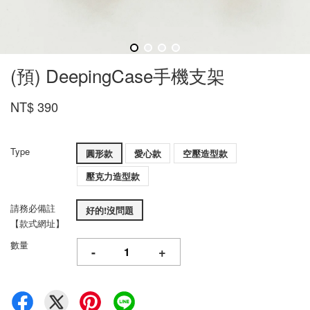
(預) DeepingCase手機支架
NT$ 390
Type
圓形款
愛心款
空壓造型款
壓克力造型款
請務必備註
好的!沒問題
【款式網址】
數量
-
+