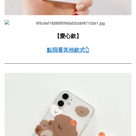
【愛心
款
】
點我看其他款式👆