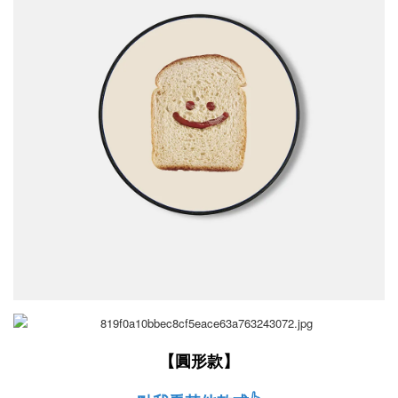
【
圓形款
】