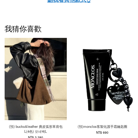
我猜你喜歡
(預) bucks&leather 麂皮弧形單肩包
(預)monclos客製化護手霜鑰匙圈
L(4色) 모네백L
NT$ 690
NT$ 3,280