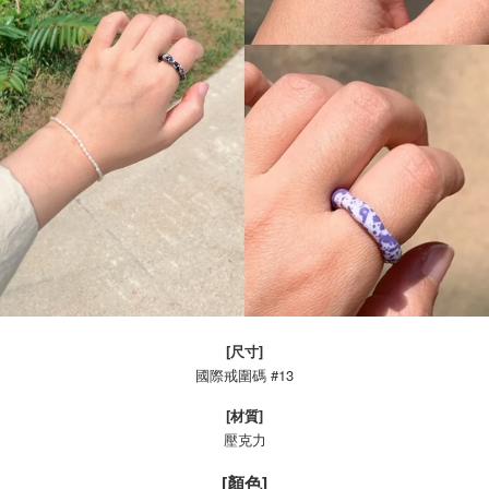
[尺寸]
國際戒圍碼 #13
[材質]
壓克力
[顏色]