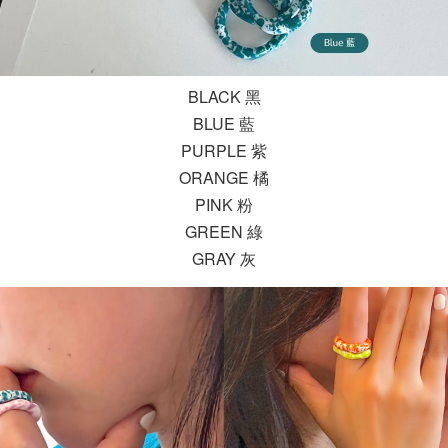
BLACK 黑
BLUE 藍
PURPLE 紫
ORANGE 橘
PINK 粉
GREEN 綠
GRAY 灰