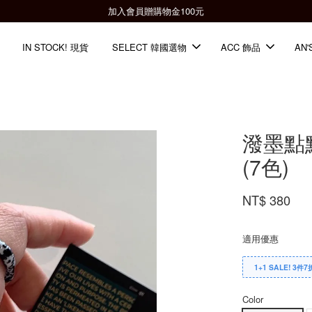
全館滿2000免運📦
IN STOCK! 現貨
SELECT 韓國選物
ACC 飾品
AN'
潑墨點點壓
(7色)
NT$ 380
適用優惠
1+1 SALE! 3件7
Color