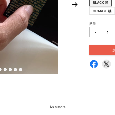
BLACK 黑
ORANGE 橘
數量
-
An sisters