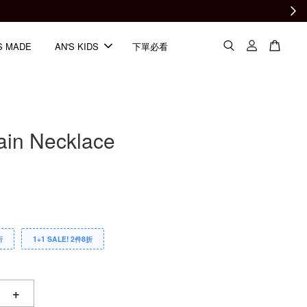
S MADE
AN'S KIDS
下單必看
ain Necklace
折
1+1 SALE! 2件8折
+