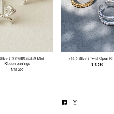
5 Silver) 迷你蝴蝶結耳環 Mini
(92.5 Silver) Twist Open R
Ribbon earrings
NT$ 580
NT$ 390
Facebook
Instagram