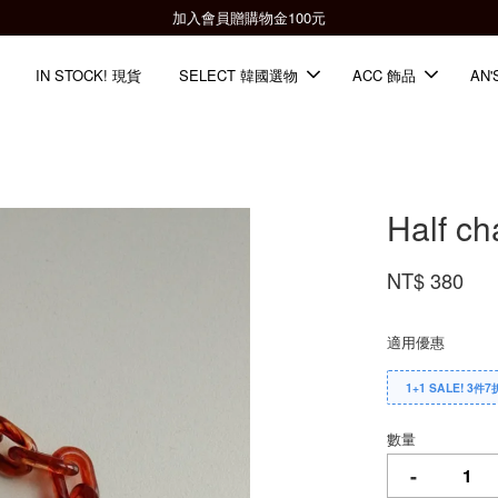
全館滿2000免運📦
IN STOCK! 現貨
SELECT 韓國選物
ACC 飾品
AN'
Half ch
NT$ 380
適用優惠
1+1 SALE! 3件7
數量
-