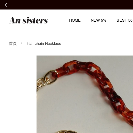
HOME
NEW 5%
BEST 50
›
首頁
Half chain Necklace