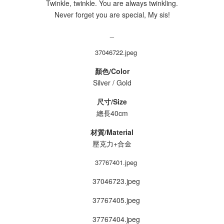
Twinkle, twinkle. You are always twinkling.
Never forget you are special, My sis!
_
顏色/Color
Silver / Gold
尺寸/Size
總長40cm
材質/Material
壓克力+合金