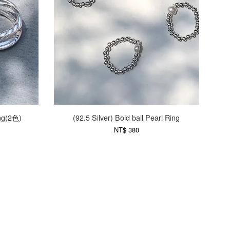
ing(2色)
(92.5 Silver) Bold ball Pearl Ring
NT$ 380