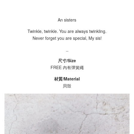
An sisters
Twinkle, twinkle. You are always twinkling.
Never forget you are special, My sis!
_
尺寸/Size
FREE
內有彈簧繩
材質/Material
貝殼