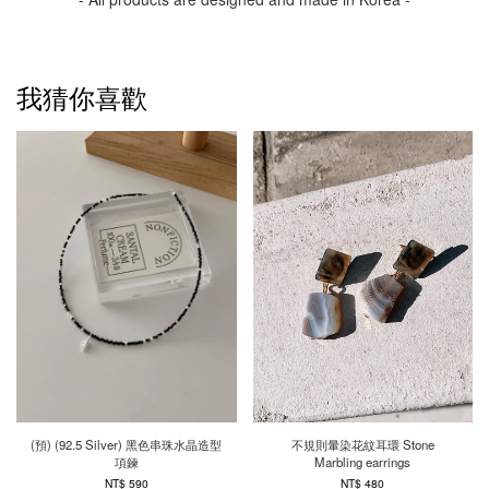
我猜你喜歡
(預) (92.5 Silver) 黑色串珠水晶造型
不規則暈染花紋耳環 Stone
項鍊
Marbling earrings
NT$ 590
NT$ 480