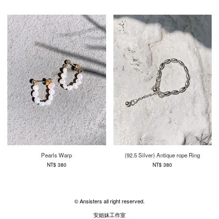
Pearls Warp
(92.5 Silver) Antique rope Ring
NT$ 380
NT$ 380
© Ansisters all right reserved.
安姐妹工作室