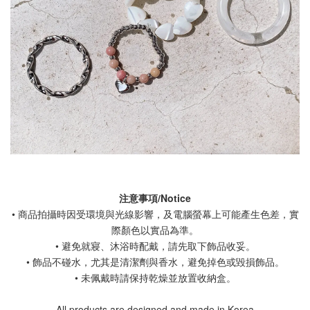
注意事項/Notice
• 商品拍攝時因受環境與光線影響，及電腦螢幕上可能產生色差，實
際顏色以實品為準。
• 避免就寢、沐浴時配戴，請先取下飾品收妥。
• 飾品不碰水，尤其是清潔劑與香水，避免掉色或毀損飾品。
• 未佩戴時請保持乾燥並放置收納盒。
- All products are designed and made in Korea -