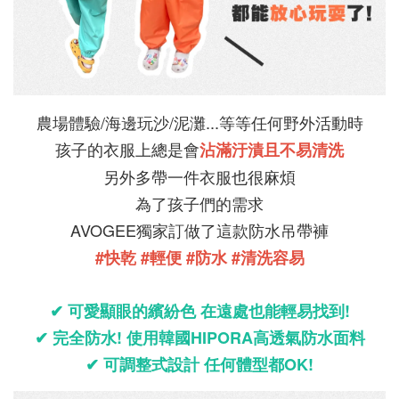
農場體驗/海邊玩沙/泥灘...等等任何野外活動時
孩子的衣服上總是會
沾滿汙漬且不易清洗
另外多帶一件衣服也很麻煩
為了孩子們的需求
AVOGEE獨家訂做了這款防水吊帶褲
#快乾 #輕便 #防水
#清洗容易
✔ 可愛顯眼的繽紛色 在遠處也能輕易找到!
✔ 完全防水! 使用韓國HIPORA高透氣防水面料
✔ 可調整式設計 任何體型都OK!