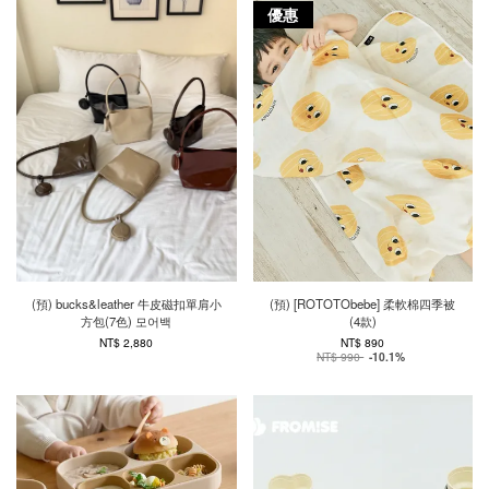
優惠
(預) bucks&leather 牛皮磁扣單肩小
(預) [ROTOTObebe] 柔軟棉四季被
方包(7色) 모어백
(4款)
NT$ 2,880
NT$ 890
NT$ 990
-10.1%