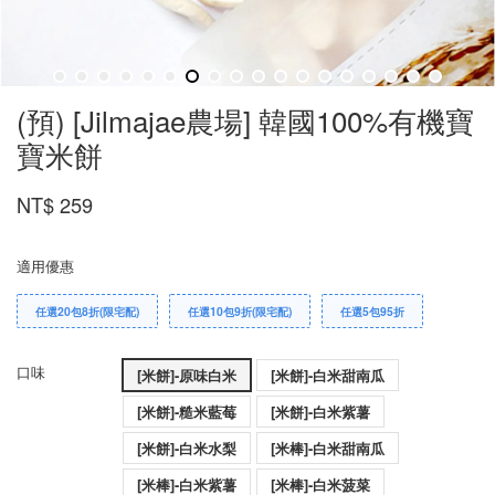
(預) [Jilmajae農場] 韓國100%有機寶
寶米餅
NT$ 259
適用優惠
任選20包8折(限宅配)
任選10包9折(限宅配)
任選5包95折
口味
[米餅]-原味白米
[米餅]-白米甜南瓜
[米餅]-糙米藍莓
[米餅]-白米紫薯
[米餅]-白米水梨
[米棒]-白米甜南瓜
[米棒]-白米紫薯
[米棒]-白米菠菜