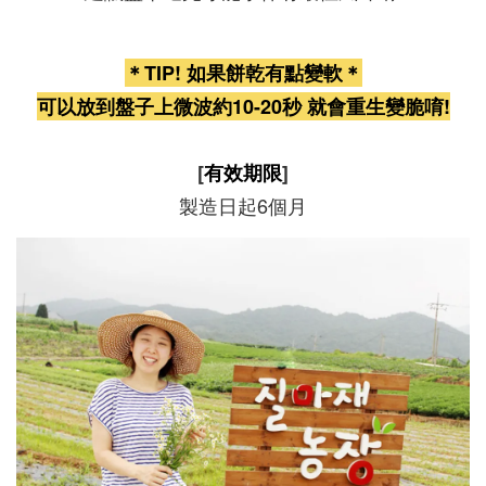
＊TIP! 如果餅乾有點變軟
＊
可以放到盤子上微波約10-20秒 就會重生變脆唷!
[
有效期限
]
製造日起6個月