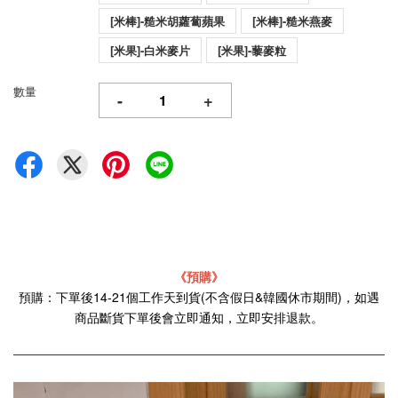
[米棒]-糙米胡蘿蔔蘋果
[米棒]-糙米燕麥
[米果]-白米麥片
[米果]-藜麥粒
數量
-
+
《預購》
預購：下單後14-21個工作天到貨(不含假日&韓國休市期間)，如遇
商品斷貨下單後會立即通知，立即安排退款。