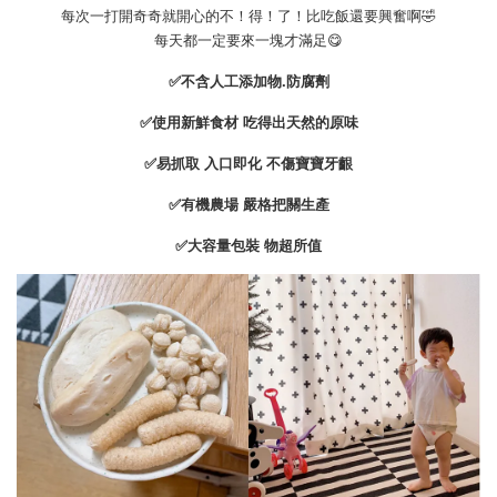
每次一打開奇奇就開心的不！得！了！比吃飯還要興奮啊🤣
每天都一定要來一塊才滿足😋
✅不含人工添加物.防腐劑
✅使用新鮮食材 吃得出天然的原味
✅易抓取 入口即化 不傷寶寶牙齦
✅有機農場 嚴格把關生產
✅大容量包裝 物超所值