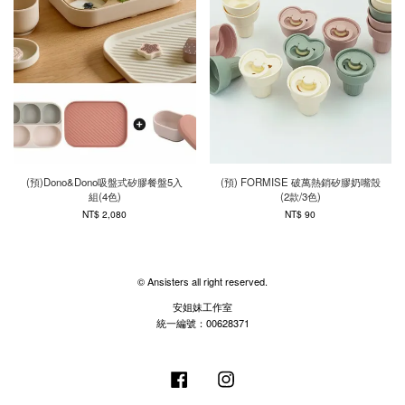
(預)Dono&Dono吸盤式矽膠餐盤5入
(預) FORMISE 破萬熱銷矽膠奶嘴殼
組(4色)
(2款/3色)
NT$ 2,080
NT$ 90
© Ansisters all right reserved.
安姐妹工作室
統一編號：00628371
Facebook
Instagram