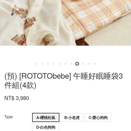
(預) [ROTOTObebe] 午睡好眠睡袋3
件組(4款)
NT$ 3,980
Type
A-櫻桃松鼠
B-小老虎
C-愛心狗狗
D-白色狗狗