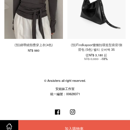
(預)綁帶繞頸疊穿上衣(4色)
(預)Findkapoor慵懶扣環造型肩背/側
背包 (5色) 벨티 오버백 35
NT$ 980
從
起
NT$ 3,180
NT$ 3,880
-18%
© Ansisters all right reserved.
安姐妹工作室
統一編號：00628371
Facebook
Instagram
加入購物車