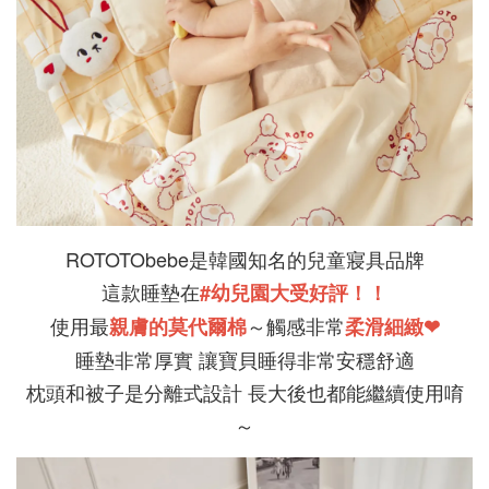
ROTOTObebe是韓國知名的兒童寢具品牌
這款睡墊在
#幼兒園大受好評！！
使用最
～觸感非常
親膚的莫代爾棉
柔滑細緻❤
睡墊非常厚實 讓寶貝睡得非常安穩舒適
枕頭和被子是分離式設計 長大後也都能繼續使用唷
～