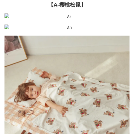
【A-櫻桃松鼠】