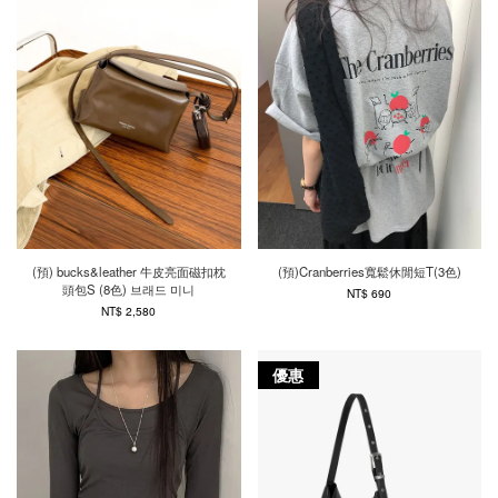
(預) bucks&leather 牛皮亮面磁扣枕
(預)Cranberries寬鬆休閒短T(3色)
頭包S (8色) 브래드 미니
NT$ 690
NT$ 2,580
優惠