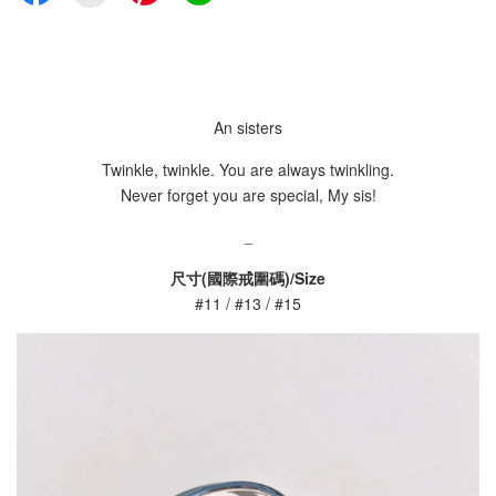
An sisters
Twinkle, twinkle. You are always twinkling.
Never forget you are special, My sis!
_
尺寸
(國際戒圍碼)
/Size
#11 / #13 / #15