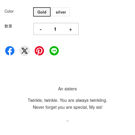
Color
Gold
silver
數量
-
+
An sisters
Twinkle, twinkle. You are always twinkling.
Never forget you are special, My sis!
_