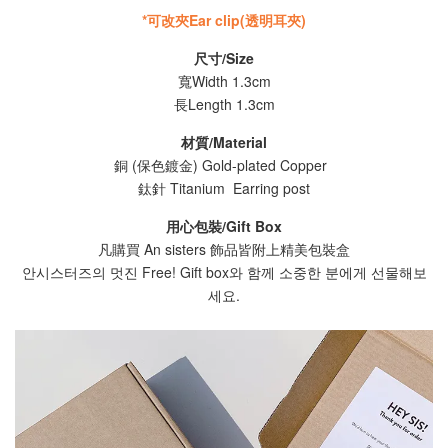
*可改夾
Ear clip(透明耳夾)
尺寸/Size
寬Width 1.3cm
長Length 1.3cm
材質/Material
銅 (保色鍍金) Gold-plated Copper
鈦針 Titanium Earring post
用心包裝/Gift Box
凡購買 An sisters 飾品皆附上精美包裝盒
안시스터즈의 멋진 Free! Gift box와 함께 소중한 분에게 선물해보
세요.