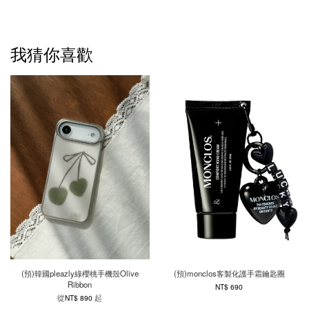
我猜你喜歡
(預)韓國pleazly綠櫻桃手機殼Olive
(預)monclos客製化護手霜鑰匙圈
Ribbon
NT$ 690
從
起
NT$ 890