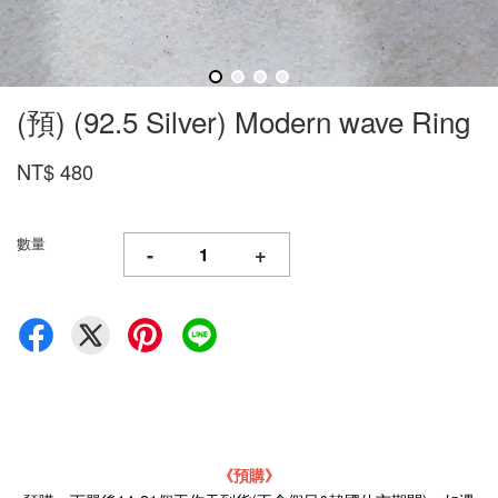
(預) (92.5 Silver) Modern wave Ring
NT$ 480
數量
-
+
《預購》