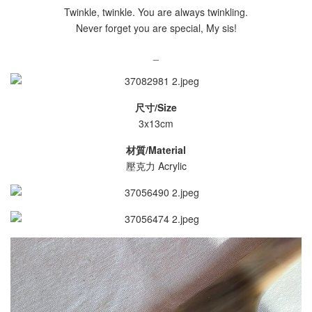
Twinkle, twinkle. You are always twinkling.
Never forget you are special, My sis!
_
尺寸/Size
3x13cm
材質/Material
壓克力 Acrylic