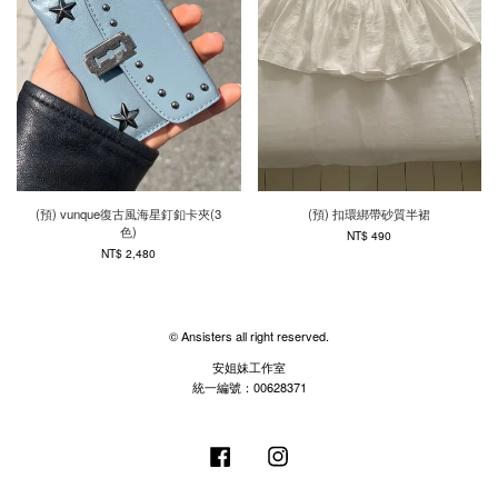
(預) vunque復古風海星釘釦卡夾(3
(預) 扣環綁帶砂質半裙
色)
NT$ 490
NT$ 2,480
© Ansisters all right reserved.
安姐妹工作室
統一編號：00628371
Facebook
Instagram