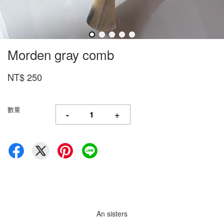
Morden gray comb
NT$ 250
數量
-
+
An sisters