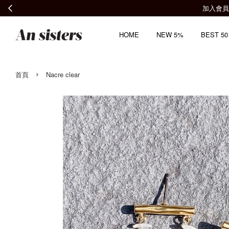
HOME
NEW 5%
BEST 50
›
首頁
Nacre clear