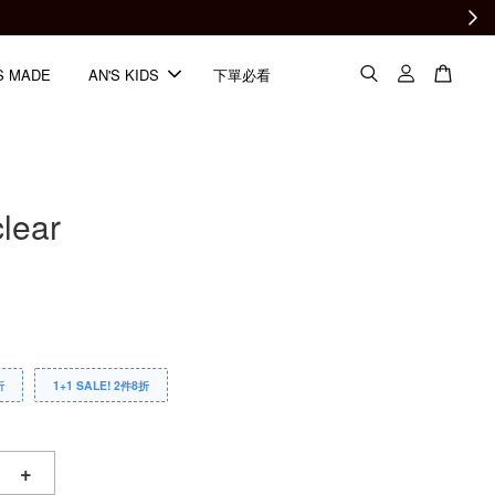
S MADE
AN'S KIDS
下單必看
lear
折
1+1 SALE! 2件8折
+