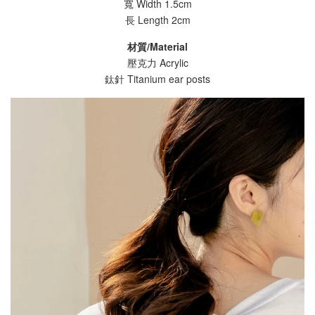
寬 Width 1.5cm
長 Length 2cm
材質/Material
壓克力 Acrylic
鈦針 Titanium ear posts