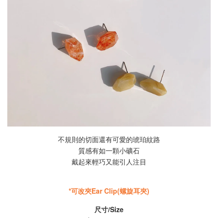
不規則的切面還有可愛的琥珀紋路
質感有如一顆小礦石
戴起來輕巧又能引人注目
*可改夾
Ear Clip(螺旋耳夾)
尺寸/Size