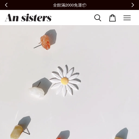
全館滿2000免運📦