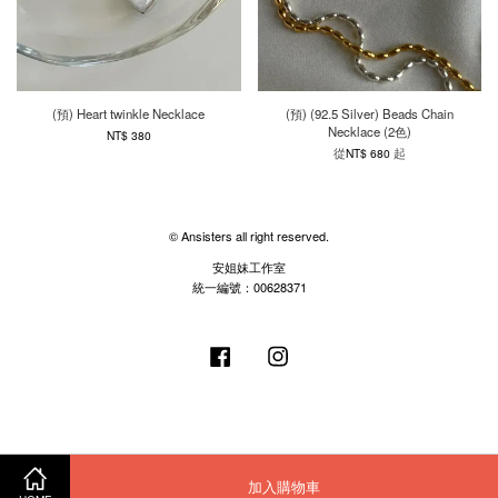
(預) Heart twinkle Necklace
(預) (92.5 Silver) Beads Chain
Necklace (2色)
NT$ 380
從
起
NT$ 680
© Ansisters all right reserved.
安姐妹工作室
統一編號：00628371
Facebook
Instagram
加入購物車