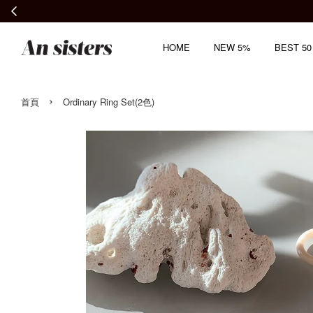
HOME
NEW 5%
BEST 50
›
首頁
Ordinary Ring Set(2色)