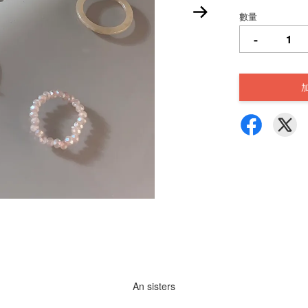
數量
-
An sisters