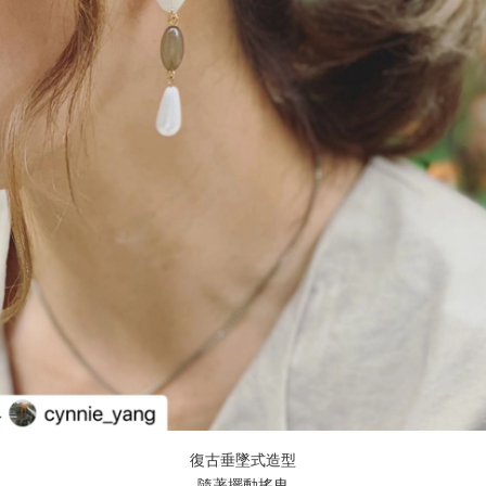
復古垂墜式造型
隨著擺動搖曳