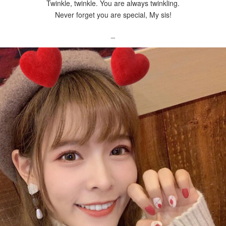
Twinkle, twinkle. You are always twinkling.
Never forget you are special, My sis!
_