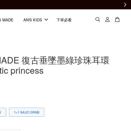
S MADE
AN'S KIDS
下單必看
SMADE 復古垂墜墨綠珍珠耳環
ic princess
折
1+1 SALE! 2件8折