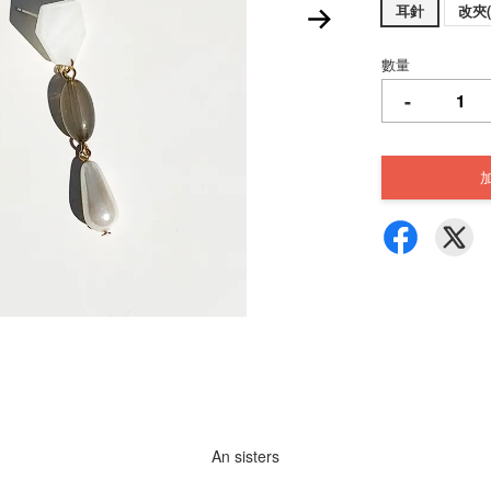
耳針
改夾
數量
-
An sisters