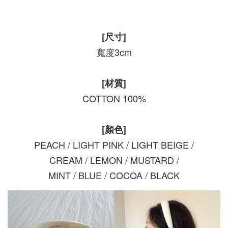
[尺寸]
寬度3cm
[材質]
COTTON 100%
[顏色]
PEACH / LIGHT PINK / LIGHT BEIGE /
CREAM / LEMON / MUSTARD /
MINT / BLUE / COCOA / BLACK