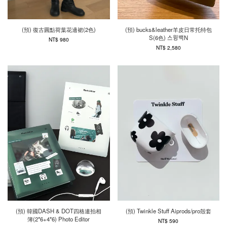
(預) 復古圓點荷葉花邊裙(2色)
(預) bucks&leather羊皮日常托特包
S(6色) 스윙백N
NT$ 980
NT$ 2,580
(預) 韓國DASH & DOT四格連拍相
(預) Twinkle Stuff Aiprods/pro殼套
簿(2*6+4*6) Photo Editor
NT$ 590