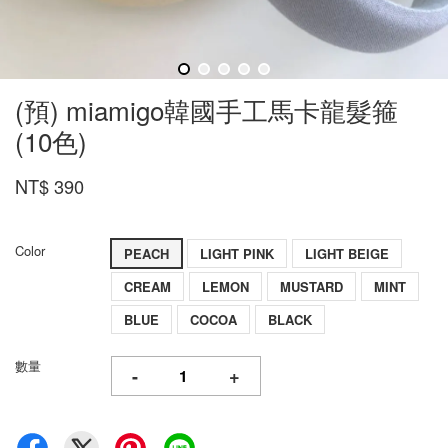
(預) miamigo韓國手工馬卡龍髮箍
(10色)
NT$ 390
Color
PEACH
LIGHT PINK
LIGHT BEIGE
CREAM
LEMON
MUSTARD
MINT
BLUE
COCOA
BLACK
數量
-
+