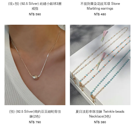
(現+預) (92.5 Silver) 絎縫小銀球3層
不規則暈染花紋耳環 Stone
戒指
Marbling earrings
NT$ 590
NT$ 480
(預) (92.5 Silver)簡約豆豆細蛇骨項
夏日淡彩串珠項鍊 Twinkle beads
鍊(2色)
Necklace(3色)
NT$ 790
NT$ 380