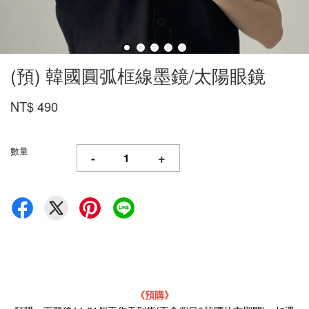
(預) 韓國圓弧框線墨鏡/太陽眼鏡
NT$ 490
數量
-
+
《預購》