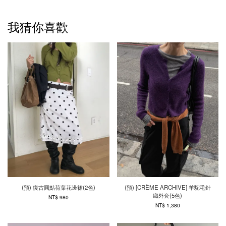
我猜你喜歡
(預) 復古圓點荷葉花邊裙(2色)
(預) [CRÈME ARCHIVE] 羊駝毛針
織外套(5色)
NT$ 980
NT$ 1,380