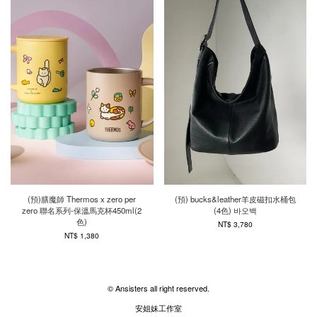
(預)膳魔師 Thermos x zero per
(預) bucks&leather羊皮磁扣水桶包
zero 聯名系列-保溫馬克杯450ml(2
(4色) 바오백
色)
NT$ 3,780
NT$ 1,380
© Ansisters all right reserved.
安姐妹工作室