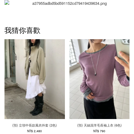
我猜你喜歡
(預) 立領中長款風衣外套 (2色)
(預) 天絲混羊毛長袖上衣 (6色)
NT$ 2,480
NT$ 790