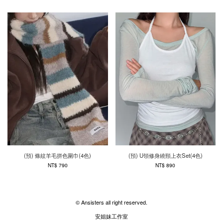
(預) 條紋羊毛拼色圍巾(4色)
(預) U領修身繞頸上衣Set(4色)
NT$ 790
NT$ 890
© Ansisters all right reserved.
安姐妹工作室