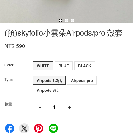
(預)skyfolio小雲朵Airpods/pro 殼套
NT$ 590
Color
WHITE
BLUE
BLACK
Type
Airpods 1.2代
Airpods pro
Airpods 3代
數量
-
+