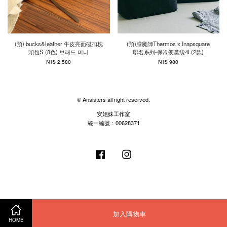
(預) bucks&leather 牛皮亮面磁扣枕
(預)膳魔師Thermos x Inapsquare
頭包S (8色) 브래드 미니
聯名系列-保冷便當袋4L(2款)
NT$ 2,580
NT$ 980
© Ansisters all right reserved.
安姐妹工作室
統一編號：00628371
Facebook
Instagram
加入購物車
HOME