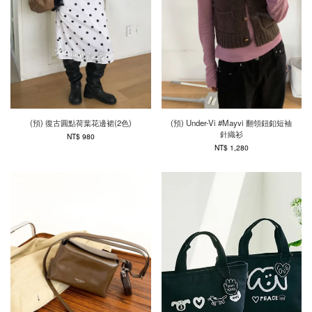
(預) 復古圓點荷葉花邊裙(2色)
(預) Under-Vi #Mayvi 翻領鈕釦短袖
針織衫
NT$ 980
NT$ 1,280