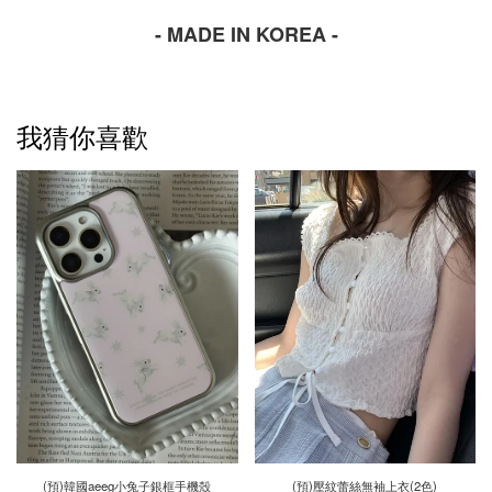
- MADE IN KOREA -
我猜你喜歡
(預)韓國aeeg小兔子銀框手機殼
(預)壓紋蕾絲無袖上衣(2色)