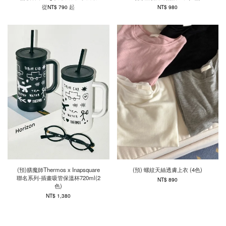
從
起
NT$ 790
NT$ 980
(預)膳魔師Thermos x Inapsquare
(預) 螺紋天絲透膚上衣 (4色)
聯名系列-插畫吸管保溫杯720ml(2
NT$ 890
色)
NT$ 1,380