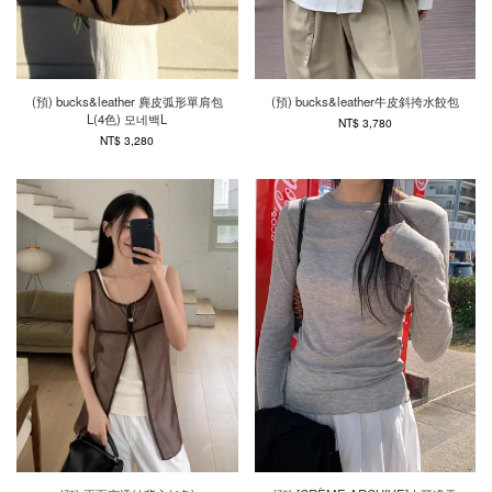
(預) bucks&leather 麂皮弧形單肩包
(預) bucks&leather牛皮斜挎水餃包
L(4色) 모네백L
NT$ 3,780
NT$ 3,280