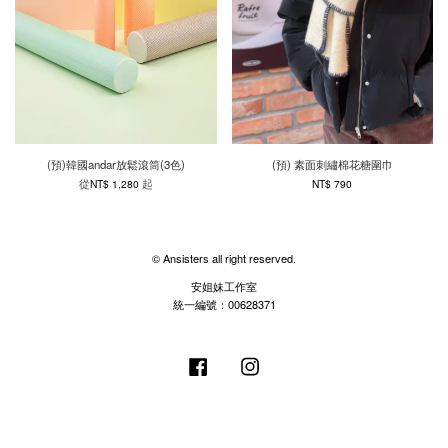
(預)韓國andar放鬆滾筒(3色)
(預) 素面刺繡棉花糖圍巾
從
起
NT$ 1,280
NT$ 790
© Ansisters all right reserved.
安姐妹工作室
統一編號：00628371
Facebook
Instagram