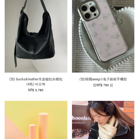
(預) bucks&leather羊皮磁扣水桶包
(預)韓國aeeg小兔子銀框手機殼
(4色) 바오백
從
起
NT$ 790
NT$ 3,780