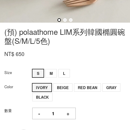
(預) polaathome LIM系列韓國橢圓碗
盤(S/M/L/5色)
NT$ 650
Size
S
M
L
Color
IVORY
BEIGE
RED BEAN
GRAY
BLACK
數量
-
+