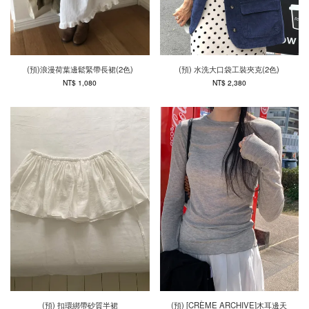
(預)浪漫荷葉邊鬆緊帶長裙(2色)
(預) 水洗大口袋工裝夾克(2色)
NT$ 1,080
NT$ 2,380
(預) 扣環綁帶砂質半裙
(預) [CRÈME ARCHIVE]木耳邊天