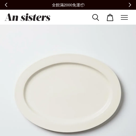
全館滿2000免運📦