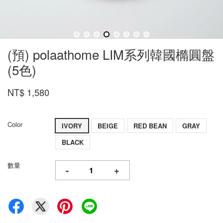
(預) polaathome LIM系列韓國橢圓盤
(5色)
NT$ 1,580
Color
IVORY
BEIGE
RED BEAN
GRAY
BLACK
數量
-
+