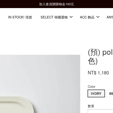
全館滿2000免運📦
IN STOCK! 現貨
SELECT 韓國選物
ACC 飾品
AN'
(預) p
色)
NT$ 1,180
Color
IVORY
B
數量