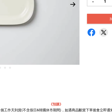
-
《預購》
21個工作天到貨(不含假日&韓國休市期間)，如遇商品斷貨下單後會立即