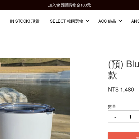
全館滿2000免運📦
IN STOCK! 現貨
SELECT 韓國選物
ACC 飾品
AN'
(預) B
款
NT$ 1,480
數量
-