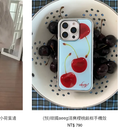
e浪漫小荷葉邊
(預)韓國aeeg清爽櫻桃銀框手機殼
NT$ 790