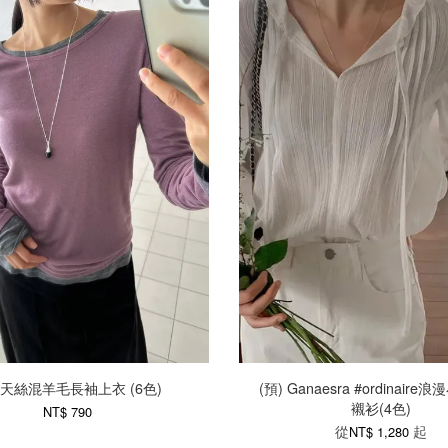
) 天絲混羊毛長袖上衣 (6色)
(預) Ganaesra #ordinair
襯衫(4色)
NT$ 790
從
起
NT$ 1,280