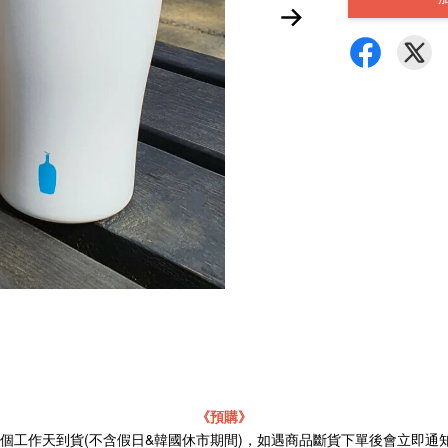
《預購》
21個工作天到貨(不含假日&韓國休市期間)，如遇商品斷貨下單後會立即