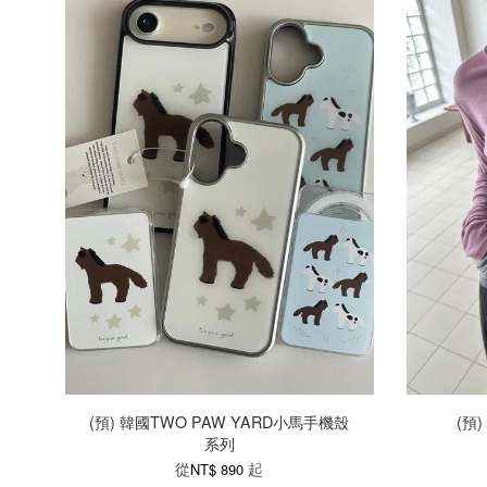
(預) 韓國TWO PAW YARD小馬手機殼
(預
系列
從
起
NT$ 890