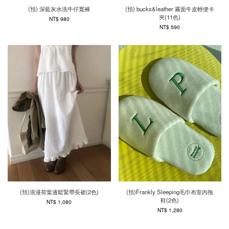
(預) 深藍灰水洗牛仔寬褲
(預) bucks&leather 霧面牛皮輕便卡
夾(11色)
NT$ 980
NT$ 590
(預)浪漫荷葉邊鬆緊帶長裙(2色)
(預)Frankly Sleeping毛巾布室內拖
鞋(2色)
NT$ 1,080
NT$ 1,280