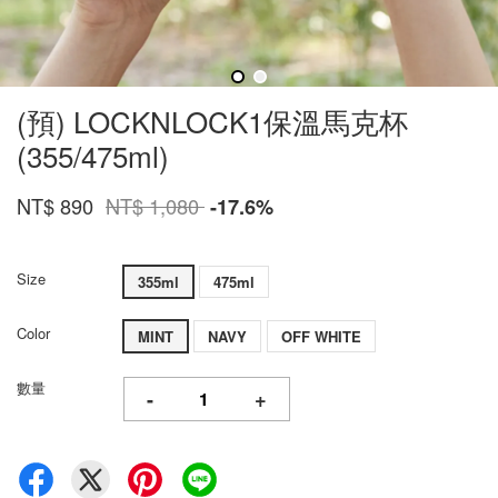
(預) LOCKNLOCK1保溫馬克杯
(355/475ml)
NT$ 890
NT$ 1,080
-17.6%
Size
355ml
475ml
Color
MINT
NAVY
OFF WHITE
數量
-
+