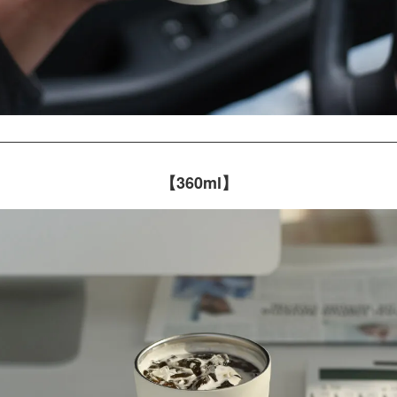
【360ml】