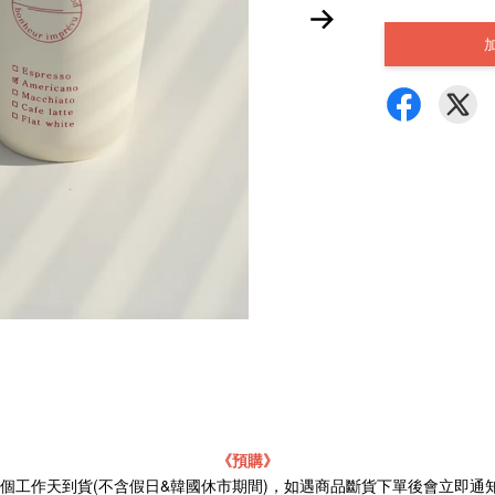
《預購》
21個工作天到貨(不含假日&韓國休市期間)，如遇商品斷貨下單後會立即