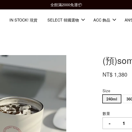
全館滿2000免運📦
IN STOCK! 現貨
SELECT 韓國選物
ACC 飾品
AN'
(預)so
NT$ 1,380
Size
240ml
36
數量
-